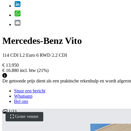
LinkedIn
WhatsApp
Email
Mercedes-Benz Vito
114 CDI L2 Euro 6 RWD 2.2 CDI
€ 13.950
€ 16.880
incl. btw
(21%)
De getoonde prijs dient als een praktische rekenhulp en wordt afgerond 
Stuur een bericht
Whatsapp
Bel ons
1
/
23
Groter venster