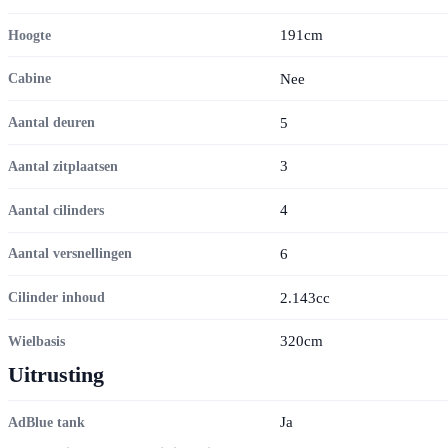
191cm
Hoogte
Nee
Cabine
5
Aantal deuren
3
Aantal zitplaatsen
4
Aantal cilinders
6
Aantal versnellingen
2.143cc
Cilinder inhoud
320cm
Wielbasis
Uitrusting
Ja
AdBlue tank