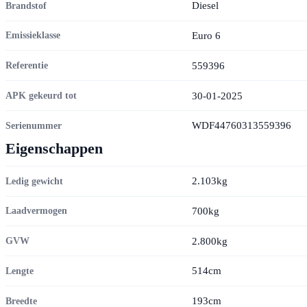
Diesel
Brandstof
Euro 6
Emissieklasse
559396
Referentie
30-01-2025
APK gekeurd tot
WDF44760313559396
Serienummer
Eigenschappen
2.103kg
Ledig gewicht
700kg
Laadvermogen
2.800kg
GVW
514cm
Lengte
193cm
Breedte